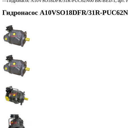
—
Гидронасос A10VSO18DFR/31R-PUC62N00 BR-BEIJ-1, арт. 
Гидронасос A10VSO18DFR/31R-PUC62N00