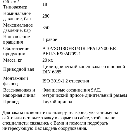
Объем /
18
Типоразмер
Номинальное
280
давление, бар
Максимальное
350
давление, бар
Направление
Правое
вращения
Обозначение
A10VSO18DFR1/31R-PPA12N00 BR-
продукции
BEIJ-3 R902470921
Масса, кг
20 кг.
Цилиндрический конец вала со шпонкой
Приводной вал
DIN 6885
Монтажный
ISO 3019-1 2 отверстия
флянец
Всасывающая и
Фланцевые соединения SAE,
напорная линия
метрический присое-динительный разъем
Привод
Глухой привод
Для заказа позвоните по номеру телефона, указанному на
сайте или оставьте заявку в форме на сайте, чтобы наши
специалисты связались с Вами и помогли подобрать
интересующую Вас модель оборудования.