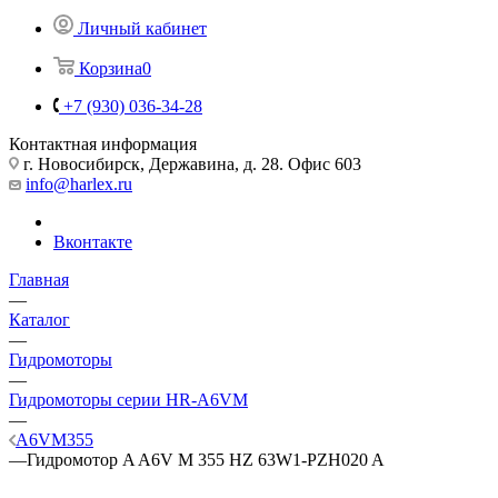
Личный кабинет
Корзина
0
+7 (930) 036-34-28
Контактная информация
г. Новосибирск, Державина, д. 28. Офис 603
info@harlex.ru
Вконтакте
Главная
—
Каталог
—
Гидромоторы
—
Гидромоторы серии HR-A6VM
—
A6VM355
—
Гидромотор A A6V M 355 HZ 63W1-PZH020 A