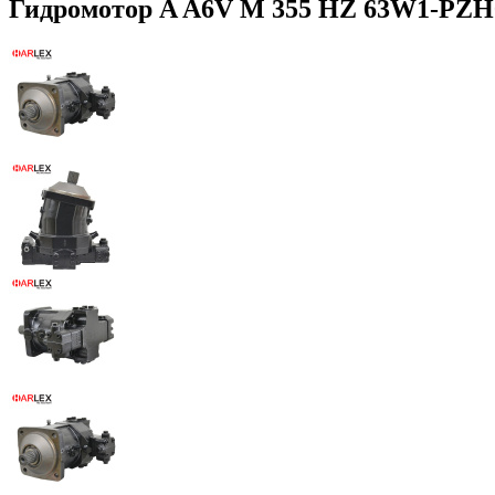
Гидромотор A A6V M 355 HZ 63W1-PZH