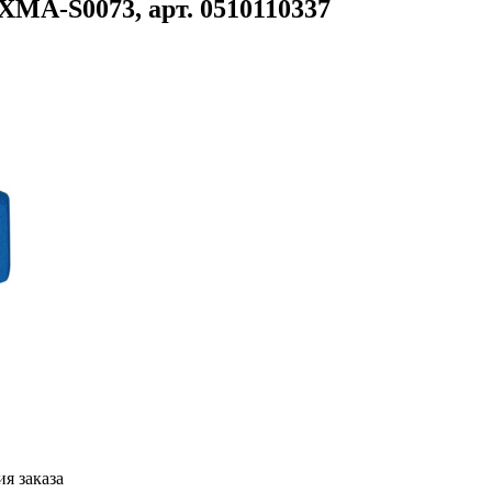
MA-S0073, арт. 0510110337
я заказа